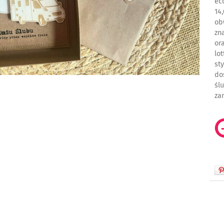
ec
14
ob
zn
or
lo
st
do
śl
za