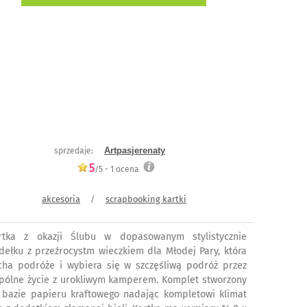
Artpasjerenaty
sprzedaje:
5
/5 -
1
ocena
akcesoria
scrapbooking kartki
/
rtka z okazji Ślubu w dopasowanym stylistycznie
dełku z przeźrocystm wieczkiem dla Młodej Pary, która
cha podróże i wybiera się w szczęśliwą podróż przez
pólne życie z urokliwym kamperem. Komplet stworzony
 bazie papieru kraftowego nadając kompletowi klimat