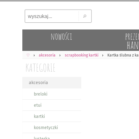
nowości
preze
han
♡
akcesoria
scrapbooking kartki
Kartka ślubna z ka
KATEGORIE
akcesoria
breloki
etui
kartki
kosmetyczki
lusterka