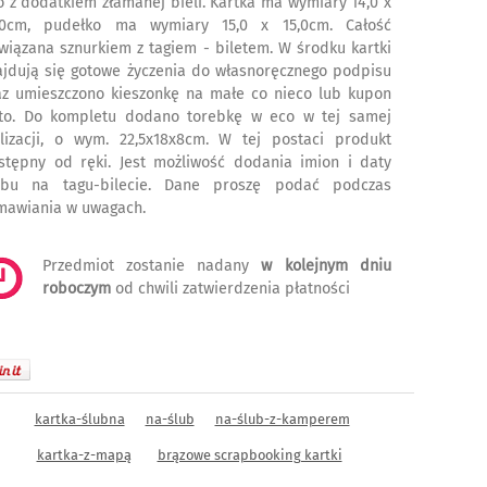
o z dodatkiem złamanej bieli. Kartka ma wymiary 14,0 x
,0cm, pudełko ma wymiary 15,0 x 15,0cm. Całość
wiązana sznurkiem z tagiem - biletem. W środku kartki
ajdują się gotowe życzenia do własnoręcznego podpisu
az umieszczono kieszonkę na małe co nieco lub kupon
tto. Do kompletu dodano torebkę w eco w tej samej
ylizacji, o wym. 22,5x18x8cm. W tej postaci produkt
stępny od ręki. Jest możliwość dodania imion i daty
ubu na tagu-bilecie. Dane proszę podać podczas
mawiania w uwagach.
Przedmiot zostanie nadany
w kolejnym dniu
roboczym
od chwili zatwierdzenia płatności
kartka-ślubna
na-ślub
na-ślub-z-kamperem
kartka-z-mapą
brązowe scrapbooking kartki