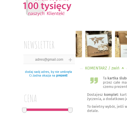
NEWSLETTER
KOMENTARZ
/ zwiń
<
dodaj swój adres, by nie umknęła
Ci żadna okazja na
prezent
!
Ta
kartka ślu
przez całe ma
czemu prezent 
CENA
Dostajesz
komplet
: ka
życzenia, a dodatkowo 
To świetny wybór, jeśli
detale.