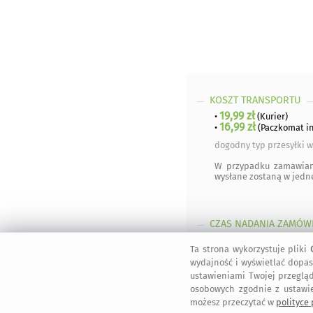
KOSZT TRANSPORTU
19,99 zł
•
(Kurier)
16,99 zł
•
(Paczkomat in
dogodny typ przesyłki w
W przypadku zamawia
wysłane zostaną w jedne
CZAS NADANIA ZAMÓW
kolejny dzień roboczy
Ta strona wykorzystuje pliki
wydajność i wyświetlać dopas
ustawieniami Twojej przegląd
ZWROT TOWARU
/ roz
osobowych zgodnie z ustawi
możesz przeczytać w
polityce
WYKONANIE UMOWY
/