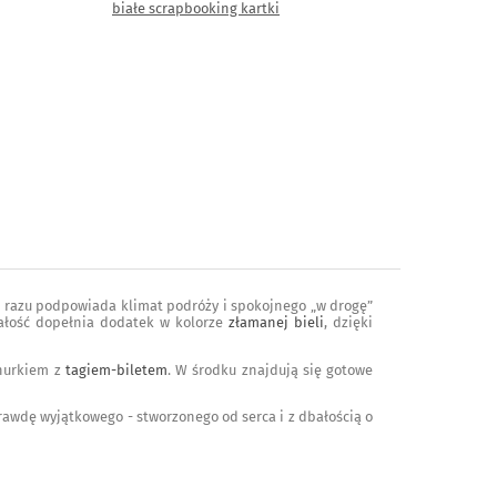
białe scrapbooking kartki
 razu podpowiada klimat podróży i spokojnego „w drogę”
całość dopełnia dodatek w kolorze
złamanej bieli
, dzięki
znurkiem z
tagiem-biletem
. W środku znajdują się gotowe
prawdę wyjątkowego - stworzonego od serca i z dbałością o