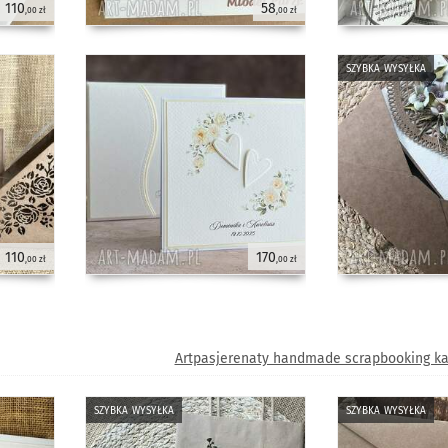
110
58
,00 zł
,00 zł
szybka wysyłka
110
170
,00 zł
,00 zł
Artpasjerenaty handmade scrapbooking ka
szybka wysyłka
szybka wysyłka