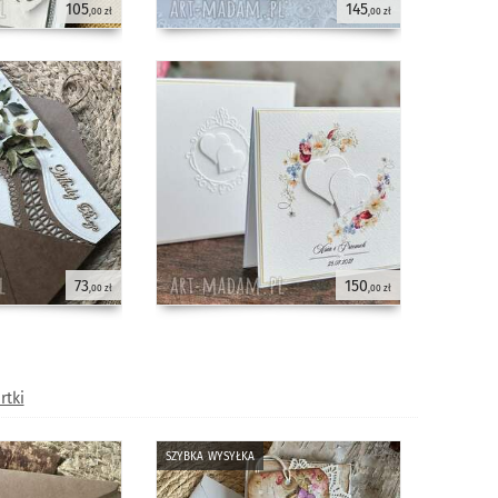
105
145
,00 zł
,00 zł
73
150
,00 zł
,00 zł
rtki
szybka wysyłka