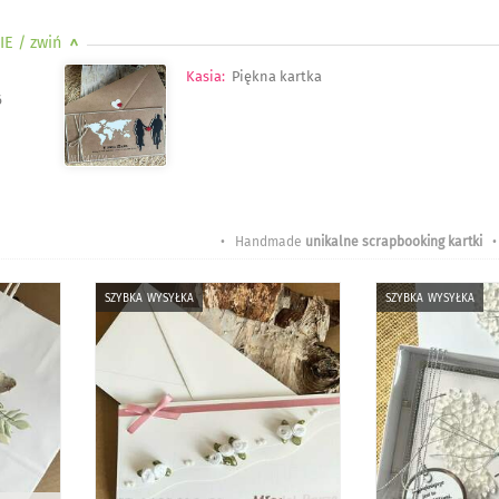
IE
/ zwiń
>
Kasia
:
Piękna kartka
6
• Handmade
unikalne scrapbooking kartki
•
szybka wysyłka
szybka wysyłka