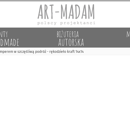
nty
biżuteria
m
dmade
autorska
mperem w szczęśliwą podróż - rękodzieło kraft 14x14