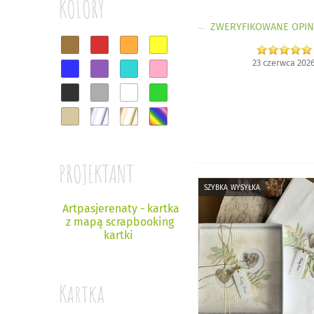
KOLORY
ZWERYFIKOWANE OPIN
23 czerwca 202
PROJEKTANT
szybka wysyłka
Artpasjerenaty - kartka
z mapą scrapbooking
kartki
Kartka