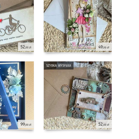
52
49
,00 zł
,00 zł
szybka wysyłka
99
52
,00 zł
,00 zł