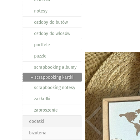
notesy
ozdoby do butów
ozdoby do włosów
portfele
puzzle
scrapbooking albumy
» scrapbooking kartki
scrapbooking notesy
zakładki
zaproszenie
dodatki
biżuteria