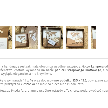
bna handmade
jest jak mała obietnica wspólnej przygody. Motyw
kampera
od
łżeństwo. Została wykonana na bazie
papieru scrapowego kraftowego
, a 
wygląda elegancko, a nie krzykliwie.
rtkę o wymiarach
14 x 14
oraz dopasowane
pudełko 15,5 x 15,5
, obwiązane s
jest praktyczna
kieszonka
na małe co nieco albo kupon lotto.
 wiesz, że Młoda Para planuje wspólne wyjazdy, a Ty chcesz podarować coś na