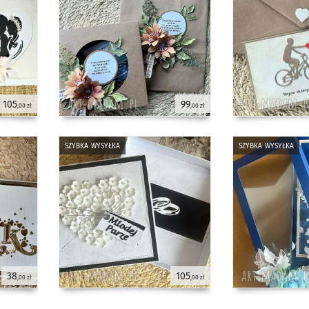
105
99
,00 zł
,00 zł
szybka wysyłka
szybka wysyłka
38
105
,00 zł
,00 zł