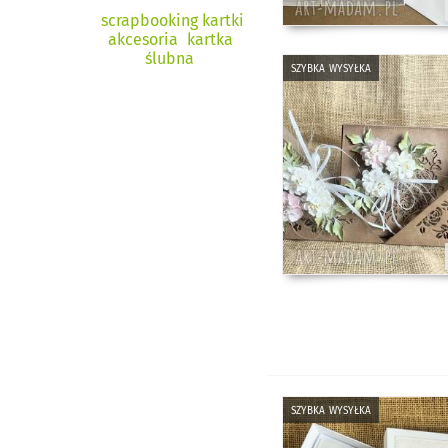
scrapbooking kartki
akcesoria
kartka
ślubna
szybka wysyłka
szybka wysyłka