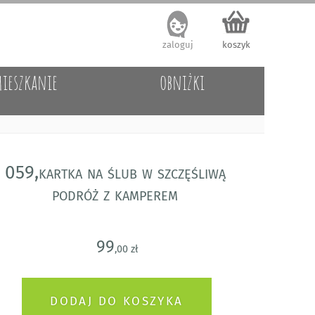
zaloguj
koszyk
ieszkanie
obniżki
059,kartka na ślub w szczęśliwą
podróż z kamperem
99
,00 zł