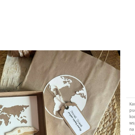
Ka
pu
ko
ws
na