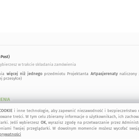
Post)
ybierzesz w trakcie składania zamówienia
nia
więcej niż jednego
przedmiotu Projektanta
Artpasjerenaty
naliczony 
j przesyłce)
IENIA
COOKIE
i inne technologie, aby zapewnić niezawodność i bezpieczeństwo n
owane treści. W tym celu zbieramy informacje o użytkownikach, ich zachow
arki. Jeśli wybierzesz
OK
, wyrazisz zgodę na przetwarzanie przez Adminis
wiń
eniami Twojej przeglądarki. W dowolnym momencie możesz wycofać swoją
>
 prywatności
 rozwiń
>