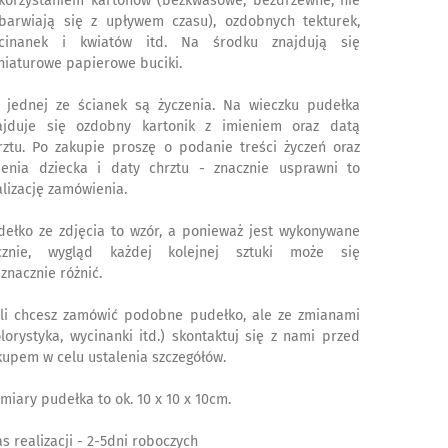
korzystaniem kartonów (bezkwasowe, bezdrzewne, nie
barwiają się z upływem czasu), ozdobnych tekturek,
cinanek i kwiatów itd. Na środku znajdują się
niaturowe papierowe buciki.
 jednej ze ścianek są życzenia. Na wieczku pudełka
ajduje się ozdobny kartonik z imieniem oraz datą
rztu. Po zakupie proszę o podanie treści życzeń oraz
ienia dziecka i daty chrztu - znacznie usprawni to
alizację zamówienia.
dełko ze zdjęcia to wzór, a ponieważ jest wykonywane
cznie, wygląd każdej kolejnej sztuki może się
eznacznie różnić.
śli chcesz zamówić podobne pudełko, ale ze zmianami
olorystyka, wycinanki itd.) skontaktuj się z nami przed
kupem w celu ustalenia szczegółów.
miary pudełka to ok. 10 x 10 x 10cm.
as realizacji - 2-5dni roboczych