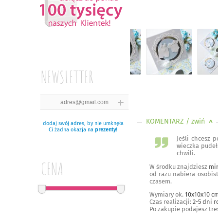
NEWSLETTER
KOMENTARZ
/ zwiń
<
dodaj swój adres, by nie umknęła
Ci żadna okazja na
prezenty
!
Jeśli chcesz 
wieczka pudeł
chwili.
CENA
W środku znajdziesz
mi
od razu nabiera osobis
czasem.
Wymiary ok.
10x10x10 c
Czas realizacji:
2-5 dni 
Po zakupie podajesz treś