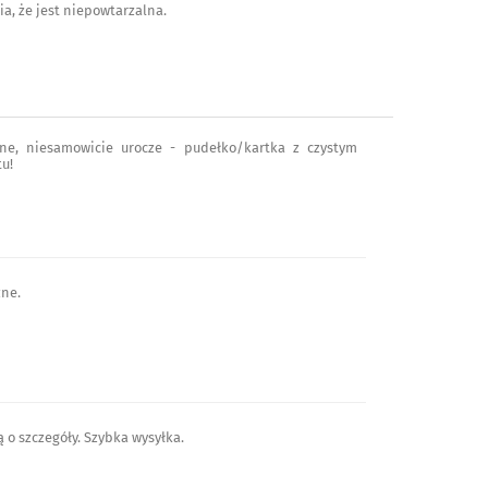
a, że jest niepowtarzalna.
ne, niesamowicie urocze - pudełko/kartka z czystym
u!
zne.
 o szczegóły. Szybka wysyłka.