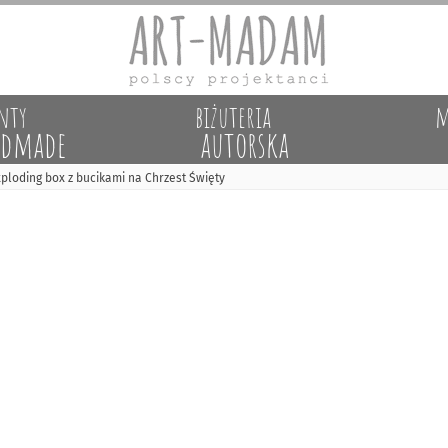
nty
biżuteria
m
dmade
autorska
ploding box z bucikami na Chrzest Święty