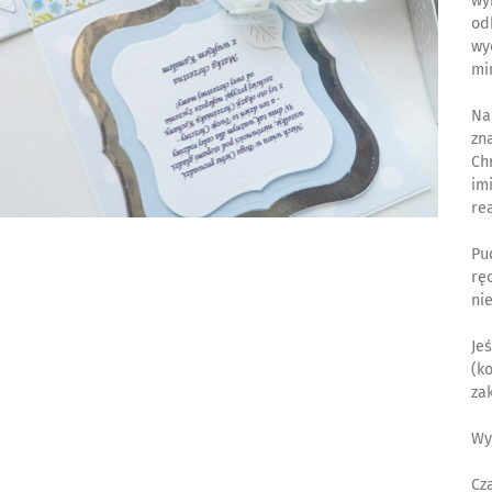
wy
od
wy
mi
Na
zn
Ch
im
re
Pu
rę
ni
Je
(k
za
Wy
Cz