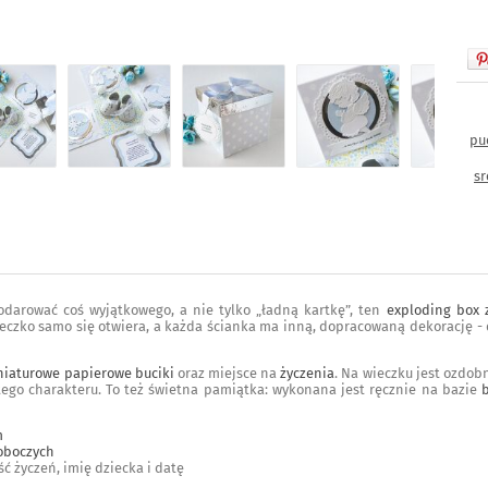
pu
sr
podarować coś wyjątkowego, a nie tylko „ładną kartkę”, ten
exploding box 
eczko samo się otwiera, a każda ścianka ma inną, dopracowaną dekorację - 
niaturowe papierowe buciki
oraz miejsce na
życzenia
. Na wieczku jest ozdob
tego charakteru. To też świetna pamiątka: wykonana jest ręcznie na bazie
m
roboczych
ć życzeń, imię dziecka i datę