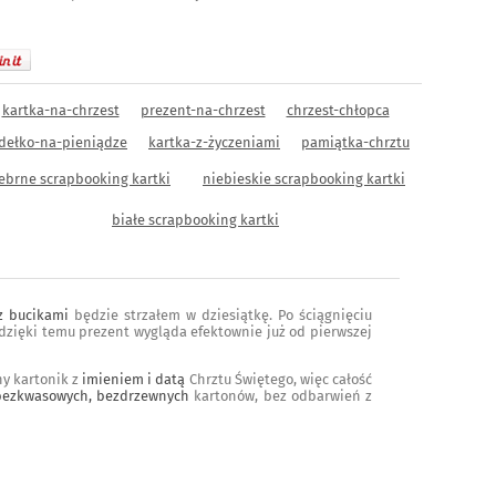
kartka-na-chrzest
prezent-na-chrzest
chrzest-chłopca
dełko-na-pieniądze
kartka-z-życzeniami
pamiątka-chrztu
ebrne scrapbooking kartki
niebieskie scrapbooking kartki
białe scrapbooking kartki
z bucikami
będzie strzałem w dziesiątkę. Po ściągnięciu
dzięki temu prezent wygląda efektownie już od pierwszej
ny kartonik z
imieniem i datą
Chrztu Świętego, więc całość
bezkwasowych, bezdrzewnych
kartonów, bez odbarwień z