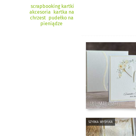
scrapbooking kartki
akcesoria
kartka na
chrzest
pudełko na
pieniądze
szybka wysyłka