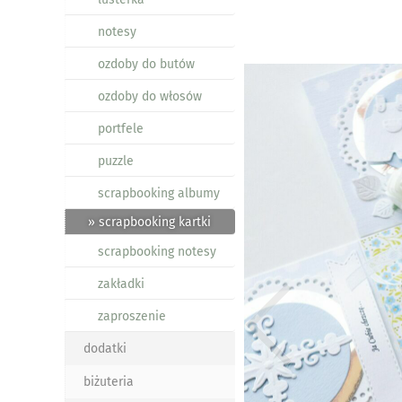
notesy
ozdoby do butów
ozdoby do włosów
portfele
puzzle
scrapbooking albumy
» scrapbooking kartki
scrapbooking notesy
zakładki
zaproszenie
dodatki
biżuteria