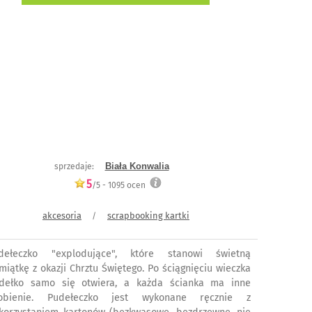
Biała Konwalia
sprzedaje:
5
/5 -
1095
ocen
akcesoria
scrapbooking kartki
/
dełeczko "explodujące", które stanowi świetną
miątkę z okazji Chrztu Świętego. Po ściągnięciu wieczka
dełko samo się otwiera, a każda ścianka ma inne
obienie. Pudełeczko jest wykonane ręcznie z