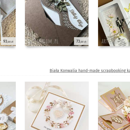
93
73
,00 zł
,00 zł
Biała Konwalia hand-made scrapbooking ka