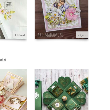
110
72
,00 zł
,00 zł
rtki