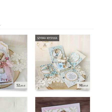
•
szybka wysyłka
52
98
,00 zł
,00 zł