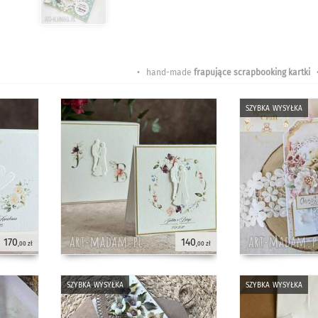
• hand-made
frapujące scrapbooking kartki
szybka wysyłka
170
140
,00 zł
,00 zł
szybka wysyłka
szybka wysyłka