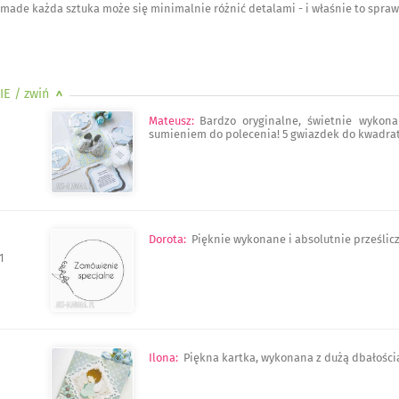
ade każda sztuka może się minimalnie różnić detalami - i właśnie to sprawi
IE
/ zwiń
>
Mateusz
:
Bardzo oryginalne, świetnie wykona
sumieniem do polecenia! 5 gwiazdek do kwadrat
Dorota
:
Pięknie wykonane i absolutnie prześlic
1
Ilona
:
Piękna kartka, wykonana z dużą dbałością