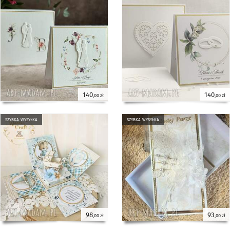
140
140
,00 zł
,00 zł
szybka wysyłka
szybka wysyłka
98
93
,00 zł
,00 zł