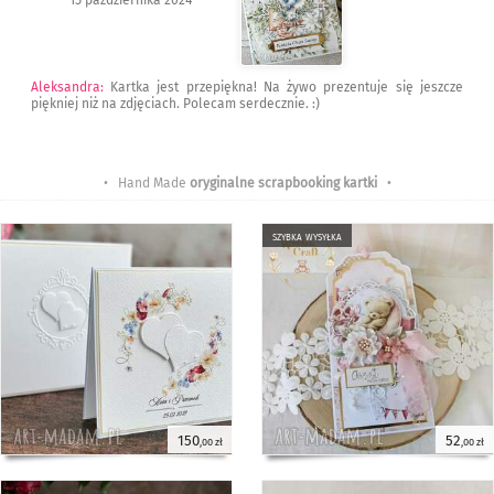
Aleksandra
:
Kartka jest przepiękna! Na żywo prezentuje się jeszcze
piękniej niż na zdjęciach. Polecam serdecznie. :)
• Hand Made
oryginalne scrapbooking kartki
•
szybka wysyłka
150
52
,00 zł
,00 zł