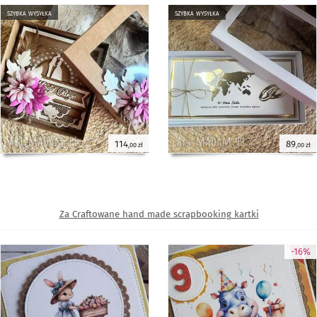
szybka wysyłka
szybka wysyłka
114
89
,00 zł
,00 zł
Za Craftowane hand made scrapbooking kartki
-16%