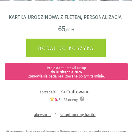
Kartka urodzinowa z fletem, personalizacja
65
,00 zł
Projektant ustawił urlop
do 10 sierpnia 2026
.
Zamówienia będą realizowane po tym terminie.
Za Craftowane
sprzedaje:
5
/5 -
33
oceny
akcesoria
scrapbooking kartki
/
Warstwowa kartka urodzinowa z fletem wykonana metodą scrapbookingu