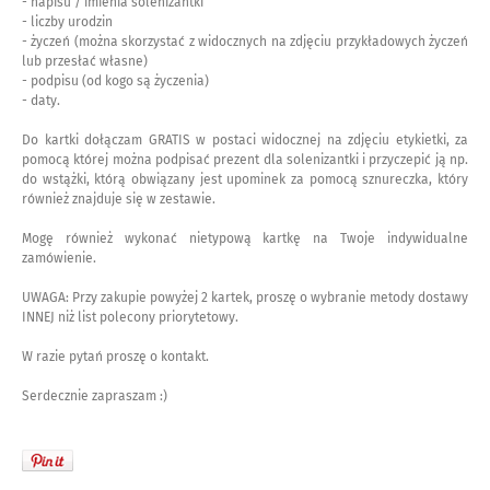
- napisu / imienia solenizantki
- liczby urodzin
- życzeń (można skorzystać z widocznych na zdjęciu przykładowych życzeń
lub przesłać własne)
- podpisu (od kogo są życzenia)
- daty.
Do kartki dołączam GRATIS w postaci widocznej na zdjęciu etykietki, za
pomocą której można podpisać prezent dla solenizantki i przyczepić ją np.
do wstążki, którą obwiązany jest upominek za pomocą sznureczka, który
również znajduje się w zestawie.
Mogę również wykonać nietypową kartkę na Twoje indywidualne
zamówienie.
UWAGA: Przy zakupie powyżej 2 kartek, proszę o wybranie metody dostawy
INNEJ niż list polecony priorytetowy.
W razie pytań proszę o kontakt.
Serdecznie zapraszam :)