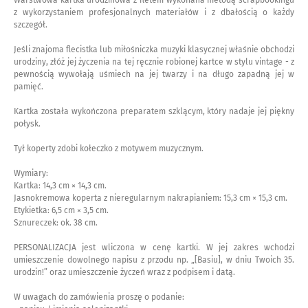
z wykorzystaniem profesjonalnych materiałów i z dbałością o każdy
szczegół.
Jeśli znajoma flecistka lub miłośniczka muzyki klasycznej właśnie obchodzi
urodziny, złóż jej życzenia na tej ręcznie robionej kartce w stylu vintage - z
pewnością wywołają uśmiech na jej twarzy i na długo zapadną jej w
pamięć.
Kartka została wykończona preparatem szklącym, który nadaje jej piękny
połysk.
Tył koperty zdobi kołeczko z motywem muzycznym.
Wymiary:
Kartka: 14,3 cm × 14,3 cm.
Jasnokremowa koperta z nieregularnym nakrapianiem: 15,3 cm × 15,3 cm.
Etykietka: 6,5 cm × 3,5 cm.
Sznureczek: ok. 38 cm.
PERSONALIZACJA jest wliczona w cenę kartki. W jej zakres wchodzi
umieszczenie dowolnego napisu z przodu np. „[Basiu], w dniu Twoich 35.
urodzin!” oraz umieszczenie życzeń wraz z podpisem i datą.
W uwagach do zamówienia proszę o podanie: