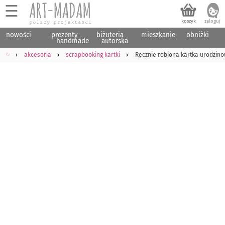
☰
nowości
prezenty
biżuteria
mieszkanie
obniżki
handmade
autorska
♡
akcesoria
scrapbooking kartki
Ręcznie robiona kartka urodzinow