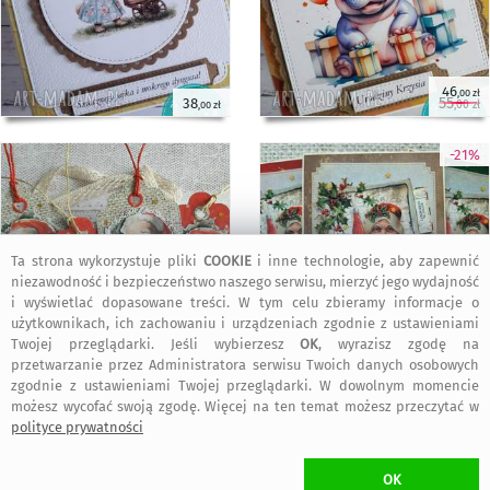
46
,00 zł
55
38
,00 zł
,00 zł
-21%
Ta strona wykorzystuje pliki
COOKIE
i inne technologie, aby zapewnić
niezawodność i bezpieczeństwo naszego serwisu, mierzyć jego wydajność
i wyświetlać dopasowane treści. W tym celu zbieramy informacje o
użytkownikach, ich zachowaniu i urządzeniach zgodnie z ustawieniami
Twojej przeglądarki. Jeśli wybierzesz
OK
, wyrazisz zgodę na
55
,00 zł
70
40
,00 zł
,00 zł
przetwarzanie przez Administratora serwisu Twoich danych osobowych
zgodnie z ustawieniami Twojej przeglądarki. W dowolnym momencie
możesz wycofać swoją zgodę. Więcej na ten temat możesz przeczytać w
polityce prywatności
OK