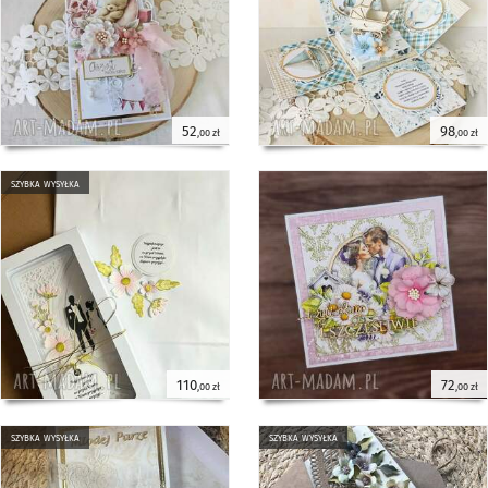
52
98
,00 zł
,00 zł
szybka wysyłka
110
72
,00 zł
,00 zł
szybka wysyłka
szybka wysyłka