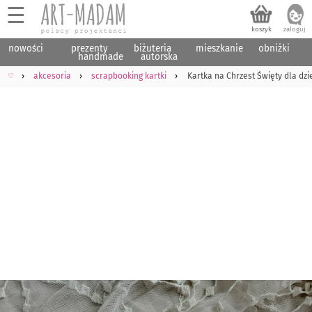
☰
nowości
prezenty
biżuteria
mieszkanie
obniżki
handmade
autorska
♡
akcesoria
scrapbooking kartki
Kartka na Chrzest Święty dla dzie