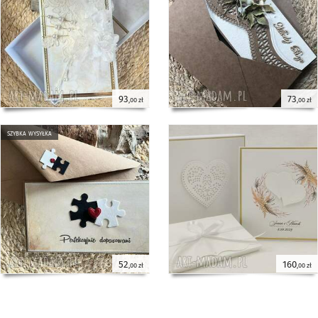
93
73
,00 zł
,00 zł
szybka wysyłka
52
160
,00 zł
,00 zł