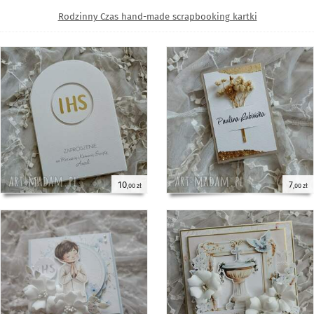
Rodzinny Czas hand-made scrapbooking kartki
10
7
,00 zł
,00 zł