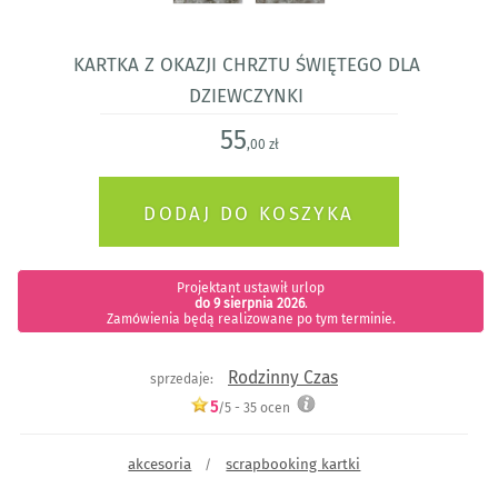
Kartka z okazji Chrztu Świętego dla
dziewczynki
55
,00 zł
Projektant ustawił urlop
do 9 sierpnia 2026
.
Zamówienia będą realizowane po tym terminie.
Rodzinny Czas
sprzedaje:
5
/5 -
35
ocen
akcesoria
scrapbooking kartki
/