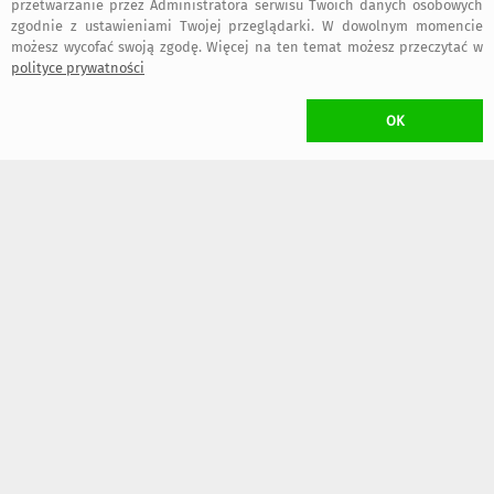
przetwarzanie przez Administratora serwisu Twoich danych osobowych
zgodnie z ustawieniami Twojej przeglądarki. W dowolnym momencie
możesz wycofać swoją zgodę. Więcej na ten temat możesz przeczytać w
polityce prywatności
10
10
,00 zł
,00 zł
OK
KOSZT TRANSPORTU
•
16,00 zł
(Paczkomat inPost)
W przypadku zamawiania
więcej niż jednego
przedmiotu Projektanta
Rodzinny Czas
naliczony zostanie
wyłącznie jeden koszt transportu
(przedmioty wysłane zostaną w jednej przesyłce)
ZWROT TOWARU
/ rozwiń
>
WYKONANIE UMOWY
/ rozwiń
>
FAKTURY i RACHUNKI
/ rozwiń
>
OGÓLNE BEZPIECZEŃSTWO PRODUKTU (GPSR)
/ rozwiń
>