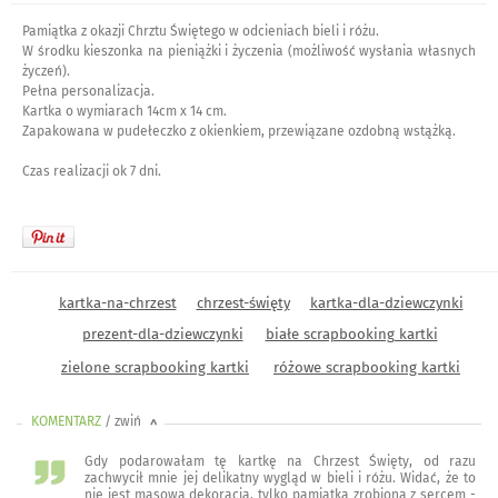
Pamiątka z okazji Chrztu Świętego w odcieniach bieli i różu.
W środku kieszonka na pieniążki i życzenia (możliwość wysłania własnych
życzeń).
Pełna personalizacja.
Kartka o wymiarach 14cm x 14 cm.
Zapakowana w pudełeczko z okienkiem, przewiązane ozdobną wstążką.
Czas realizacji ok 7 dni.
kartka-na-chrzest
chrzest-święty
kartka-dla-dziewczynki
prezent-dla-dziewczynki
białe scrapbooking kartki
zielone scrapbooking kartki
różowe scrapbooking kartki
KOMENTARZ
/ zwiń
<
Gdy podarowałam tę kartkę na Chrzest Święty, od razu
zachwycił mnie jej delikatny wygląd w bieli i różu. Widać, że to
nie jest masowa dekoracja, tylko pamiątka zrobiona z sercem -