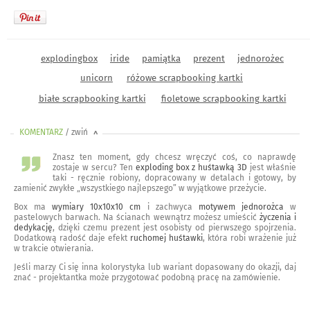
explodingbox
iride
pamiątka
prezent
jednorożec
unicorn
różowe scrapbooking kartki
białe scrapbooking kartki
fioletowe scrapbooking kartki
KOMENTARZ
/ zwiń
<
Znasz ten moment, gdy chcesz wręczyć coś, co naprawdę
zostaje w sercu? Ten
exploding box z huśtawką 3D
jest właśnie
taki - ręcznie robiony, dopracowany w detalach i gotowy, by
zamienić zwykłe „wszystkiego najlepszego” w wyjątkowe przeżycie.
Box ma
wymiary 10x10x10 cm
i zachwyca
motywem jednorożca
w
pastelowych barwach. Na ścianach wewnątrz możesz umieścić
życzenia i
dedykację
, dzięki czemu prezent jest osobisty od pierwszego spojrzenia.
Dodatkową radość daje efekt
ruchomej huśtawki
, która robi wrażenie już
w trakcie otwierania.
Jeśli marzy Ci się inna kolorystyka lub wariant dopasowany do okazji, daj
znać - projektantka może przygotować podobną pracę na zamówienie.