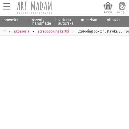
☰
nowości
prezenty
biżuteria
mieszkanie
obniżki
handmade
autorska
♡
akcesoria
scrapbooking kartki
Exploding box z huśtawką 3D - p