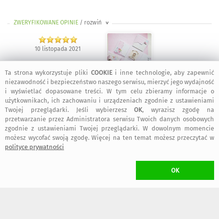
ZWERYFIKOWANE OPINIE
/ rozwiń
>
10 listopada 2021
Ta strona wykorzystuje pliki
COOKIE
i inne technologie, aby zapewnić
niezawodność i bezpieczeństwo naszego serwisu, mierzyć jego wydajność
Damian
:
Wszystko w jak najlepszym porządku i zgodnie z opisem.
i wyświetlać dopasowane treści. W tym celu zbieramy informacje o
Element ruchomej hustawki to pozytywne wrażenie. Bezpieczna
użytkownikach, ich zachowaniu i urządzeniach zgodnie z ustawieniami
i szybka przesyłka. Warto się zainteresować : )
Twojej przeglądarki. Jeśli wybierzesz
OK
, wyrazisz zgodę na
przetwarzanie przez Administratora serwisu Twoich danych osobowych
zgodnie z ustawieniami Twojej przeglądarki. W dowolnym momencie
możesz wycofać swoją zgodę. Więcej na ten temat możesz przeczytać w
15 grudnia 2022
polityce prywatności
OK
Adam
:
Wszystko OK!
17 sierpnia 2021