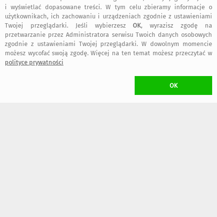
i wyświetlać dopasowane treści. W tym celu zbieramy informacje o
użytkownikach, ich zachowaniu i urządzeniach zgodnie z ustawieniami
Twojej przeglądarki. Jeśli wybierzesz
OK
, wyrazisz zgodę na
przetwarzanie przez Administratora serwisu Twoich danych osobowych
zgodnie z ustawieniami Twojej przeglądarki. W dowolnym momencie
możesz wycofać swoją zgodę. Więcej na ten temat możesz przeczytać w
polityce prywatności
65
62
,00 zł
,00 zł
OK
KOSZT TRANSPORTU
•
9,80 zł
(Przesyłka Pocztowa Priorytet)
•
15,99 zł
(Kurier DPD)
•
16,30 zł
(Paczkomat inPost)
dogodny typ przesyłki wybierzesz w trakcie składania zamówienia
W przypadku zamawiania
więcej niż jednego
przedmiotu Projektanta
Za
Craftowane
naliczony zostanie
wyłącznie jeden koszt transportu
(przedmioty wysłane zostaną w jednej przesyłce)
ZWROT TOWARU
/ rozwiń
>
WYKONANIE UMOWY
/ rozwiń
>