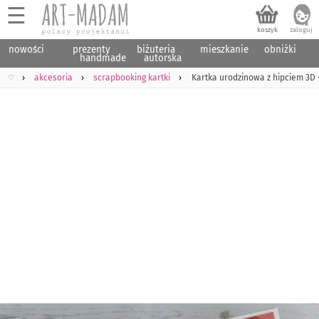
☰
nowości
prezenty
biżuteria
mieszkanie
obniżki
handmade
autorska
♡
akcesoria
scrapbooking kartki
Kartka urodzinowa z hipciem 3D 