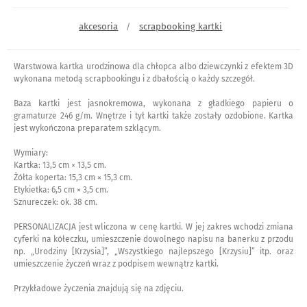
akcesoria
scrapbooking kartki
/
Warstwowa kartka urodzinowa dla chłopca albo dziewczynki z efektem 3D
wykonana metodą scrapbookingu i z dbałością o każdy szczegół.
Baza kartki jest jasnokremowa, wykonana z gładkiego papieru o
gramaturze 246 g/m. Wnętrze i tył kartki także zostały ozdobione. Kartka
jest wykończona preparatem szklącym.
Wymiary:
Kartka: 13,5 cm × 13,5 cm.
Żółta koperta: 15,3 cm × 15,3 cm.
Etykietka: 6,5 cm × 3,5 cm.
Sznureczek: ok. 38 cm.
PERSONALIZACJA jest wliczona w cenę kartki. W jej zakres wchodzi zmiana
cyferki na kółeczku, umieszczenie dowolnego napisu na banerku z przodu
np. „Urodziny [Krzysia]”, „Wszystkiego najlepszego [Krzysiu]” itp. oraz
umieszczenie życzeń wraz z podpisem wewnątrz kartki.
Przykładowe życzenia znajdują się na zdjęciu.