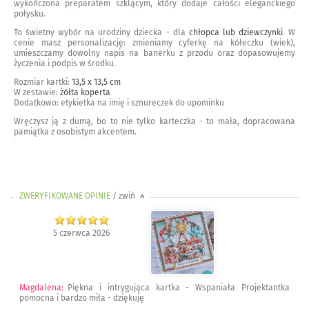
wykończona preparatem szklącym, który dodaje całości eleganckiego
połysku.
To świetny wybór na urodziny dziecka - dla
chłopca lub dziewczynki
. W
cenie masz personalizację: zmieniamy cyferkę na kółeczku (wiek),
umieszczamy dowolny napis na banerku z przodu oraz dopasowujemy
życzenia i podpis w środku.
Rozmiar kartki:
13,5 x 13,5 cm
W zestawie:
żółta koperta
Dodatkowo: etykietka na imię i sznureczek do upominku
Wręczysz ją z dumą, bo to nie tylko karteczka - to mała, dopracowana
pamiątka z osobistym akcentem.
ZWERYFIKOWANE OPINIE
/ zwiń
>
5 czerwca 2026
Magdalena
:
Piękna i intrygująca kartka - Wspaniała Projektantka
pomocna i bardzo miła - dziękuję