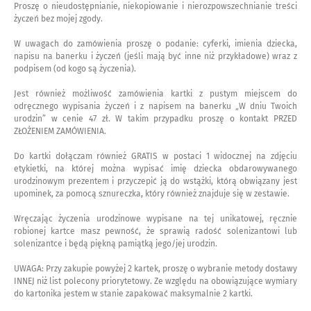
Proszę o nieudostępnianie, niekopiowanie i nierozpowszechnianie treści
życzeń bez mojej zgody.
W uwagach do zamówienia proszę o podanie: cyferki, imienia dziecka,
napisu na banerku i życzeń (jeśli mają być inne niż przykładowe) wraz z
podpisem (od kogo są życzenia).
Jest również możliwość zamówienia kartki z pustym miejscem do
odręcznego wypisania życzeń i z napisem na banerku „W dniu Twoich
urodzin” w cenie 47 zł. W takim przypadku proszę o kontakt PRZED
ZŁOŻENIEM ZAMÓWIENIA.
Do kartki dołączam również GRATIS w postaci 1 widocznej na zdjęciu
etykietki, na której można wypisać imię dziecka obdarowywanego
urodzinowym prezentem i przyczepić ją do wstążki, którą obwiązany jest
upominek, za pomocą sznureczka, który również znajduje się w zestawie.
Wręczając życzenia urodzinowe wypisane na tej unikatowej, ręcznie
robionej kartce masz pewność, że sprawią radość solenizantowi lub
solenizantce i będą piękną pamiątką jego/jej urodzin.
UWAGA: Przy zakupie powyżej 2 kartek, proszę o wybranie metody dostawy
INNEJ niż list polecony priorytetowy. Ze względu na obowiązujące wymiary
do kartonika jestem w stanie zapakować maksymalnie 2 kartki.