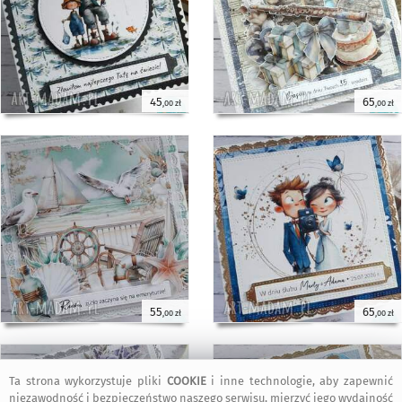
45
65
,00 zł
,00 zł
55
65
,00 zł
,00 zł
Ta strona wykorzystuje pliki
COOKIE
i inne technologie, aby zapewnić
niezawodność i bezpieczeństwo naszego serwisu, mierzyć jego wydajność