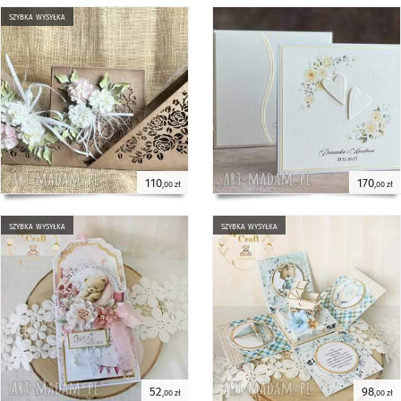
szybka wysyłka
110
170
,00 zł
,00 zł
szybka wysyłka
szybka wysyłka
52
98
,00 zł
,00 zł