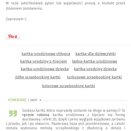
W razie jakichkolwiek pytań lub wątpliwości proszę o kontakt przed
złożeniem zamówienia.
Zapraszam :)
kartka-urodzinowa-chłopca
kartka-dla-dziewczynki
kartka-urodziny-z-hipciem
ładna-kartka-urodzinowa
kartka-urodzinowa-dziecka
kartka-urodziny-dziecka
żółte scrapbooking kartki
turkusowe scrapbooking kartki
kolorowe scrapbooking kartki
KOMENTARZ
/ zwiń
<
Szukasz kartki, która naprawdę zostanie na długo w pamięci? Ta
ręcznie robiona
kartka urodzinowa z hipciem ma formę
warstwową i efekt 3D, dzięki czemu wygląda wyjątkowo zarówno
z przodu, jak i po otwarciu. Papierowa baza jest jasnokremowa, a całość
została wykonana metodą scrapbookingu z dbałością o detale i