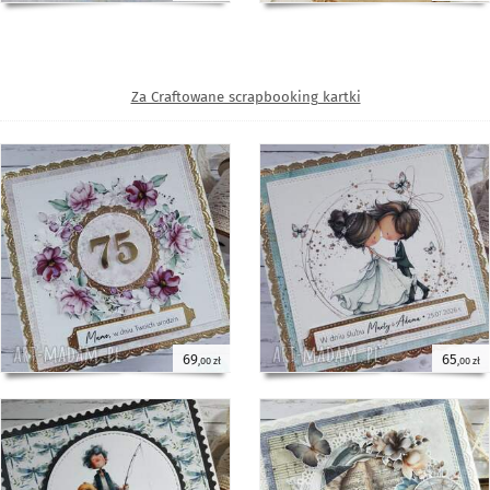
Za Craftowane scrapbooking kartki
69
65
,00 zł
,00 zł