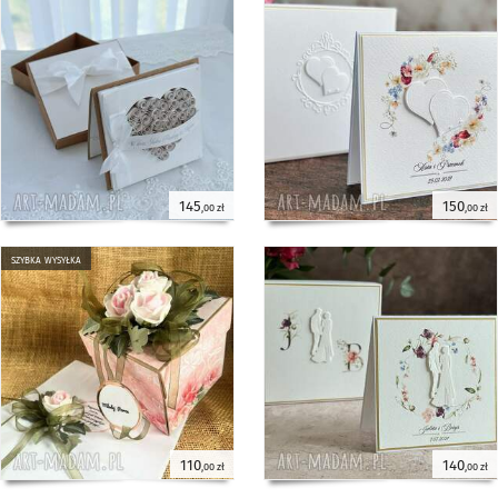
145
150
,00 zł
,00 zł
szybka wysyłka
110
140
,00 zł
,00 zł