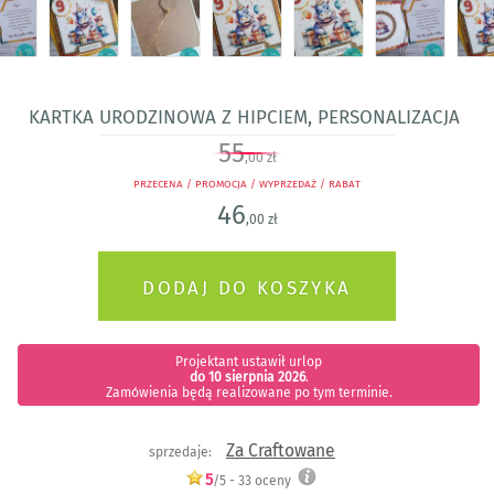
Kartka urodzinowa z hipciem, personalizacja
55
,00 zł
PRZECENA / PROMOCJA / WYPRZEDAŻ / RABAT
46
,00 zł
Projektant ustawił urlop
do 10 sierpnia 2026
.
Zamówienia będą realizowane po tym terminie.
Za Craftowane
sprzedaje:
5
/5 -
33
oceny